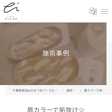
施術事例
千葉県南流山のまつ毛パーマならeye'am
施術事例
眉カラーで垢抜け☆
眉カラーで垢抜け☆