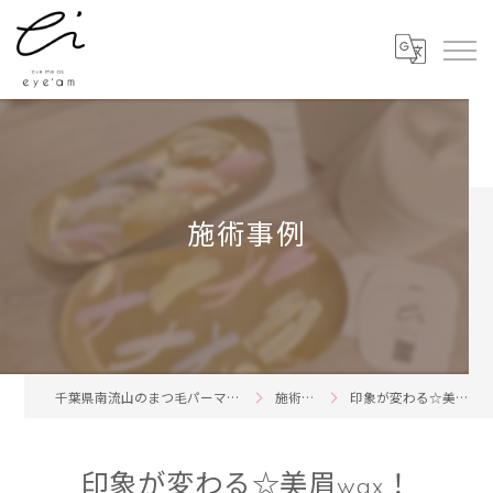
施術事例
千葉県南流山のまつ毛パーマならeye'am
施術事例
印象が変わる☆美眉wax！
印象が変わる☆美眉wax！