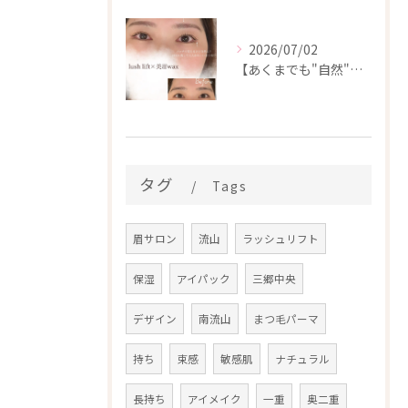
2026/07/02
【あくまでも"自然"に🌱大人の垢抜けデザイン♡】
タグ
Tags
眉サロン
流山
ラッシュリフト
保湿
アイパック
三郷中央
デザイン
南流山
まつ毛パーマ
持ち
束感
敏感肌
ナチュラル
長持ち
アイメイク
一重
奥二重