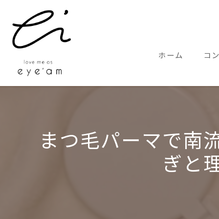
ホーム
コ
サー
まつ毛パーマで南
ぎと