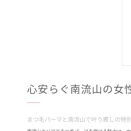
心安らぐ南流山の女
まつ毛パーマと南流山で叶う癒しの特