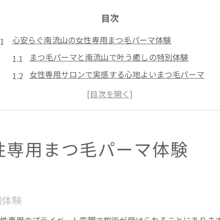
目次
心安らぐ南流山の女性専用まつ毛パーマ体験
まつ毛パーマと南流山で叶う癒しの特別体験
女性専用サロンで実感する心地よいまつ毛パーマ
まつ毛パーマがもたらす南流山の静けさと安心感
流山おおたかの森周辺で探す理想のまつ毛パーマ
まつ毛パーマ柏エリアの落ち着きと南流山の魅力
理想の目元叶えるプライベート空間での新常識
性専用まつ毛パーマ体験
まつ毛パーマの新常識は女性専用プライベート空間
流山おおたかの森まつ毛パーマ体験の魅力を解説
南流山で広がるまつ毛パーマサロンの選び方ガイド
別体験
プライベート空間で叶う自然な目元の美しさとは