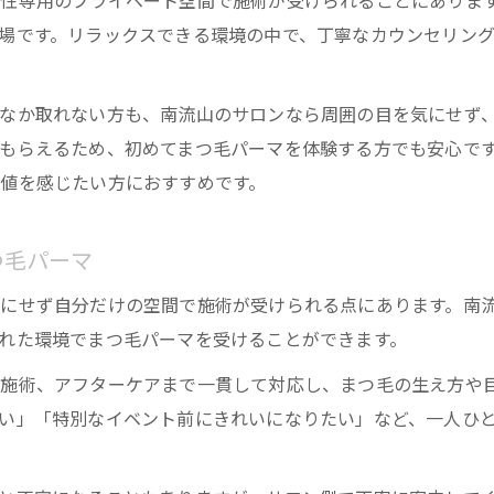
性専用のプライベート空間で施術が受けられることにありま
まつ毛パーマ柏や千葉エリアのサロン事情を探る
場です。リラックスできる環境の中で、丁寧なカウンセリン
自然な美を引き出すまつ毛パーマの魅力を探る
まつ毛パーマで実現する自然な目元の秘密
なか取れない方も、南流山のサロンなら周囲の目を気にせず
南流山のまつ毛パーマ専門サロンが選ばれる理由
もらえるため、初めてまつ毛パーマを体験する方でも安心で
流山おおたかの森で体験できるナチュラルな仕上が
値を感じたい方におすすめです。
まつ毛パーマ柏周辺で評判の自然なデザインとは
千葉のまつ毛サロンで叶える理想の目元美
つ毛パーマ
結婚式準備にも役立つまつ毛パーマ活用術
にせず自分だけの空間で施術が受けられる点にあります。南
まつ毛パーマとマツエクの違いを結婚式前に知る
れた環境でまつ毛パーマを受けることができます。
結婚式前におすすめのまつ毛パーマ体験ポイント
ら施術、アフターケアまで一貫して対応し、まつ毛の生え方や
南流山で叶える花嫁にぴったりのまつ毛パーマ術
い」「特別なイベント前にきれいになりたい」など、一人ひ
まつ毛パーマはすっぴんで施術するのが基本
眉アートメイク後も可能なまつ毛パーマの注意点