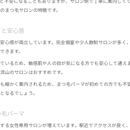
と不安になることもありますが、サロン側で丁寧に案内して
まつ毛ケアで毎朝時短とリラックス両立のヒント
のまつ毛サロンの特徴です。
まつ毛パーマで叶える毎朝の時短と自然な美しさ
南流山の女性専用サロンで実感する朝の余裕時間
さと安心感
まつ毛ケアのポイントとパーマの長持ち秘訣
安心感が両立しています。完全個室や少人数制サロンが多く
まつ毛パーマ柏エリアのサロン活用アイデア
できます。
まつ毛サロン千葉で見つけるリラックス法の工夫
ているため、敏感肌や人の目が気になる方でも安心して通え
南流山駅近くで叶う自分だけの特別な癒し時間
流山のサロンはおすすめです。
南流山駅近で体験する女性専用まつ毛パーマの魅力
も細かく案内されるため、まつ毛パーマが初めての方でも不
まつ毛パーマと共に味わう特別なプライベート空間
となるでしょう。
駅近サロンで叶う心身リフレッシュの新習慣
まつ毛パーマ南流山が忙しい女性に選ばれる理由
つ毛パーマ
流山おおたかの森まつ毛パーマで自分時間を満喫
する女性専用サロンが増えています。駅近でアクセスが良く