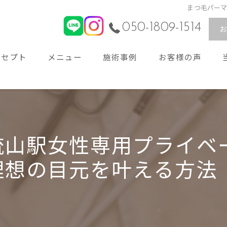
まつ毛パー
050-1809-1514
ンセプト
メニュー
施術事例
お客様の声
ビス
流山駅女性専用プライベ
理想の目元を叶える方法