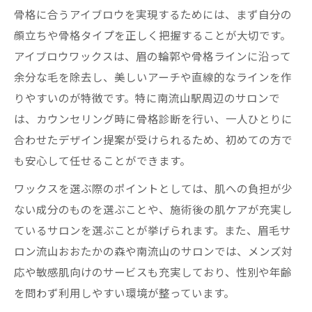
よう
骨格に合うアイブロウを実現するためには、まず自分の
アイブロウスワックスの魅力と活用法
顔立ちや骨格タイプを正しく把握することが大切です。
アイブロウワックスで骨格に合う眉を実現
アイブロウワックスは、眉の輪郭や骨格ラインに沿って
する理由
余分な毛を除去し、美しいアーチや直線的なラインを作
脱毛との併用で整うナチュラルアイブロウ
りやすいのが特徴です。特に南流山駅周辺のサロンで
の秘訣
は、カウンセリング時に骨格診断を行い、一人ひとりに
アイブロウワックス施術後のケアと注意点
合わせたデザイン提案が受けられるため、初めての方で
も安心して任せることができます。
骨格を活かしたアイブロウワックスの活用
アイデア
ワックスを選ぶ際のポイントとしては、肌への負担が少
ワックス脱毛で叶える清潔感ある眉作りの
ない成分のものを選ぶことや、施術後の肌ケアが充実し
基本
ているサロンを選ぶことが挙げられます。また、眉毛サ
ロン流山おおたかの森や南流山のサロンでは、メンズ対
初めてでも安心なアイブロウ脱毛体験
応や敏感肌向けのサービスも充実しており、性別や年齢
アイブロウ脱毛が初めての方へ安心の流れ
を問わず利用しやすい環境が整っています。
解説