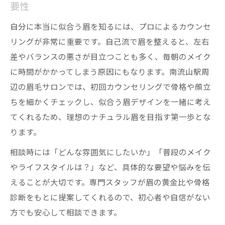
要性
ナチュラル眉が与える印象アップ術
自分に本当に似合う眉を知るには、プロによるカウンセ
アイブロウワックスで第一印象が変わる理
リングが非常に重要です。自己流で眉を整えると、左右
由
差やバランスの悪さが目立つことも多く、毎朝のメイク
骨格に合う眉脱毛で清潔感を演出するポイ
に時間がかかってしまう原因にもなります。南流山駅周
ント
辺の眉毛サロンでは、初回カウンセリングで骨格や顔立
ナチュラルなアイブロウがもたらす印象の
ちを細かくチェックし、似合う眉デザインを一緒に考え
違い
てくれるため、理想のナチュラル眉を目指す第一歩とな
脱毛を活かした自分らしい眉デザインの工
ります。
夫
相談時には「どんな雰囲気にしたいか」「普段のメイク
好印象を得るための眉毛ケアとアイブロウ
やライフスタイルは？」など、具体的な要望や悩みを伝
活用術
えることが大切です。専門スタッフが眉の黄金比や骨格
診断をもとに提案してくれるので、初心者や自信がない
方でも安心して相談できます。