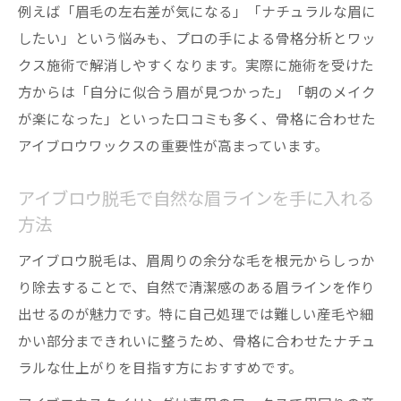
未成年がアイブロウ脱毛を受ける際の確認
例えば「眉毛の左右差が気になる」「ナチュラルな眉に
事項
したい」という悩みも、プロの手による骨格分析とワッ
クス施術で解消しやすくなります。実際に施術を受けた
骨格に合うアイブロウ脱毛のカウンセリン
方からは「自分に似合う眉が見つかった」「朝のメイク
グ体験
が楽になった」といった口コミも多く、骨格に合わせた
アイブロウワックスと脱毛の安全性につい
アイブロウワックスの重要性が高まっています。
て知ろう
サロンでのアイブロウ脱毛体験談とその効
アイブロウ脱毛で自然な眉ラインを手に入れる
果
方法
自然な仕上がりを重視する眉脱毛選び
アイブロウ脱毛は、眉周りの余分な毛を根元からしっか
骨格に合わせた自然なアイブロウ脱毛の選
り除去することで、自然で清潔感のある眉ラインを作り
び方
出せるのが魅力です。特に自己処理では難しい産毛や細
アイブロウワックスで仕上がりのナチュラ
かい部分まできれいに整うため、骨格に合わせたナチュ
ル感を追求
ラルな仕上がりを目指す方におすすめです。
脱毛とワックス比較で理想の眉を選ぶコツ