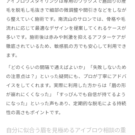
アイブロウスタイリングは専用のワックスで眉回りの産
眉毛サロンで叶える自然体アイブロウの魅
毛を脱毛し毛抜きで細部の微調整や間引きなどをしなが
力
ら整えていく施術です。南流山のサロンでは、骨格や毛
アイブロウ脱毛施術時の希望の伝え方と注
流れに応じて最適なデザインを提案してくれるケースが
意点
多いです。施術後は赤みや刺激を抑えるアフターケアが
サロン選びで知りたいポイントとは
徹底されているため、敏感肌の方でも安心して利用でき
アイブロウ脱毛サロン選びで重視したい基
ます。
準
「どのくらいの間隔で通えばよいか」「失敗しないため
骨格を活かすアイブロウワックス施術の特
の注意点は？」といった疑問にも、プロが丁寧にアドバ
徴
イスをしてくれます。実際に利用した方からは「眉の形
カウンセリング充実の眉毛サロン見極め方
が崩れにくくなった」「すっぴんでも自信が持てるよう
脱毛料金や予約の取りやすさを比較する方
になった」といった声もあり、定期的な脱毛による持続
法
性の高さもポイントです。
未成年が安心して通えるサロンのチェック
自分に似合う眉を見極めるアイブロウ相談の重
項目