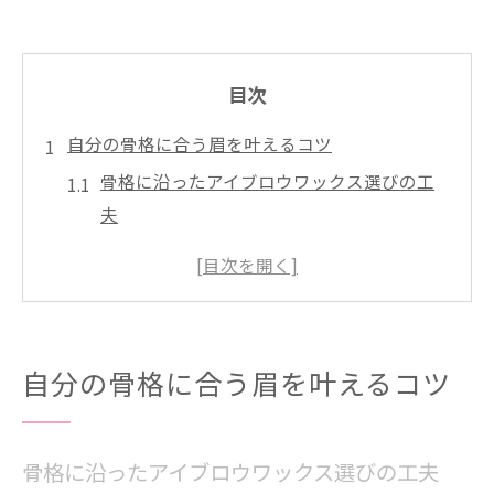
目次
自分の骨格に合う眉を叶えるコツ
骨格に沿ったアイブロウワックス選びの工
夫
アイブロウ脱毛で自然な眉ラインを手に入
れる方法
自分に似合う眉を見極めるアイブロウ相談
の重要性
自分の骨格に合う眉を叶えるコツ
骨格診断で叶えるナチュラルなアイブロウ
脱毛術
アイブロウワックスと脱毛の違いを理解し
骨格に沿ったアイブロウワックス選びの工夫